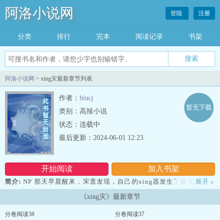
阿洛小说网
登陆
注册
分类
排行
完本
阅读记录
书架
阿洛小说网
> xing灾最新章节列表
作者：
biucj
暂无下载
类别：高辣小说
状态：连载中
最后更新：2024-06-01 12:23
开始阅读
加入书架
简介:
NP 那天早晨醒来，宋薏发现，自己的xing器发生了极大变化，
展开
»
且它还在不断“进化”着。那天早晨之后，这个世界变得越来越“可
《xing灾》最新章节
怕”了，有的男人xing器变为好几段，有的男人居然同时拥有两根
xing器。宋薏是混娱乐圈的小明星。几个男人一个比一个优秀，且
分卷阅读38
分卷阅读37