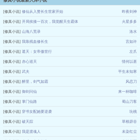
修真小说最新入库小说
[修真小说]
修仙从入赘长生世家开始
昨夜剑神
[修真小说]
开局挨揍一百次，我觉醒天生霸体
火星多多
[修真小说]
山海八荒录
洛水
[修真小说]
我靠残血修长生
言如许
[修真小说]
遮天：女帝傲世行
左爪
[修真小说]
赤心巡天
情何以甚
[修真小说]
武夫
平生未知寒
[修真小说]
醉里，剑气如霜
风恋刀
[修真小说]
御剑问仙
来一杯咖啡
[修真小说]
掌门仙路
蜀山刀客
[修真小说]
穿书女配她要逆袭
玧桃
[修真小说]
破天踪
草根辟谷
[修真小说]
我是渡魂人
未染红尘