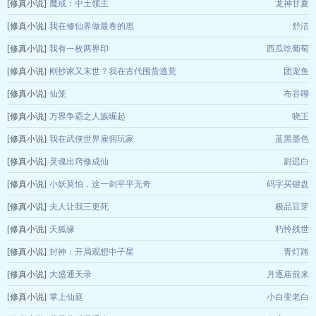
[修真小说]
魔戒：中土领主
龙神甘夏
[修真小说]
我在修仙界做最卷的崽
舒洁
[修真小说]
我有一枚两界印
西瓜吃葡萄
[修真小说]
刚抄家又末世？我在古代囤货逃荒
团宠鱼
[修真小说]
仙笼
布谷聊
[修真小说]
万界争霸之人族崛起
晓王
[修真小说]
我在武侠世界雇佣玩家
蓝黑墨色
[修真小说]
灵魂出窍修成仙
尉迟白
[修真小说]
小妖莫怕，这一剑平平无奇
码字买键盘
[修真小说]
夫人让我三更死
极品豆芽
[修真小说]
天狐缘
朽怜残世
[修真小说]
封神：开局观想中子星
青灯路
[修真小说]
大盛通天录
月逐庙前来
[修真小说]
掌上仙庭
小白变老白