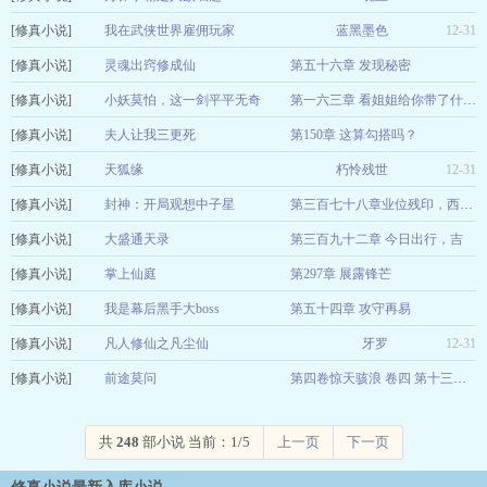
[修真小说]
我在武侠世界雇佣玩家
蓝黑墨色
12-31
[修真小说]
灵魂出窍修成仙
第五十六章 发现秘密
[修真小说]
尉迟白
小妖莫怕，这一剑平平无奇
12-31
第一六三章 看姐姐给你带了什么？
[修真小说]
码字买键盘
夫人让我三更死
第150章 这算勾搭吗？
12-31
[修真小说]
极品豆芽
天狐缘
朽怜残世
12-31
12-31
[修真小说]
封神：开局观想中子星
第三百七十八章业位残印，西方教想白嫖？
[修真小说]
青灯路
大盛通天录
第三百九十二章 今日出行，吉
12-31
[修真小说]
月逐庙前来
掌上仙庭
第297章 展露锋芒
12-31
[修真小说]
小白变老白
我是幕后黑手大boss
第五十四章 攻守再易
12-31
[修真小说]
作家naF11e
凡人修仙之凡尘仙
牙罗
12-31
12-31
[修真小说]
前途莫问
第四卷惊天骇浪 卷四 第十三章 濒死
叶落一念
12-31
共
248
部小说 当前：1/5
上一页
下一页