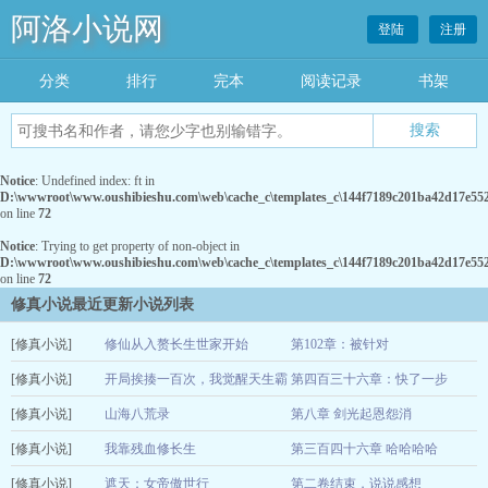
阿洛小说网
登陆
注册
分类
排行
完本
阅读记录
书架
Notice
: Undefined index: ft in
D:\wwwroot\www.oushibieshu.com\web\cache_c\templates_c\144f7189c201ba42d17e5520
on line
72
Notice
: Trying to get property of non-object in
D:\wwwroot\www.oushibieshu.com\web\cache_c\templates_c\144f7189c201ba42d17e5520
on line
72
修真小说最近更新小说列表
[修真小说]
修仙从入赘长生世家开始
第102章：被针对
[修真小说]
昨夜剑神
开局挨揍一百次，我觉醒天生霸
第四百三十六章：快了一步
01-02
[修真小说]
体
山海八荒录
第八章 剑光起恩怨消
火星多多
01-01
[修真小说]
洛水
我靠残血修长生
第三百四十六章 哈哈哈哈
01-01
[修真小说]
言如许
遮天：女帝傲世行
第二卷结束，说说感想
01-01