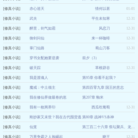
[修真小说]
左爪
赤心巡天
情何以甚
01-01
01-01
[修真小说]
武夫
平生未知寒
12-31
[修真小说]
醉里，剑气如霜
风恋刀
12-31
[修真小说]
御剑问仙
来一杯咖啡
12-31
[修真小说]
掌门仙路
蜀山刀客
12-31
[修真小说]
穿书女配她要逆袭
前夕（3）
[修真小说]
玧桃
破天踪
草根辟谷
12-31
12-31
[修真小说]
我是渡魂人
第95章 你看不起我？
[修真小说]
未染红尘
魔戒：中土领主
第四百零九章 国王的意志
12-31
[修真小说]
龙神甘夏
我在修仙界做最卷的崽
第207章 釉米
12-31
[修真小说]
舒洁
我有一枚两界印
西瓜吃葡萄
12-31
12-31
[修真小说]
刚抄家又末世？我在古代囤货逃
第80章 战神VS杀神
[修真小说]
荒
仙笼
团宠鱼
12-31
第三百二十六章 祭坛聚兵、龙船道师
[修真小说]
布谷聊
万界争霸之人族崛起
晓王
12-31
12-31