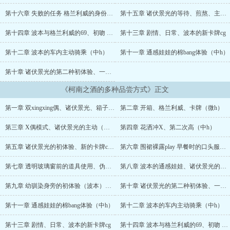
示： 诸伏景光、降谷零、松田阵平、萩原研二、琴酒、赤井秀一大概
都会尝一口。 作者XP糟糕，请根据标题慎重选择，感谢～...
第十六章 失败的任务 格兰利威的身份（纯剧情）
第十五章 诸伏景光的等待、煎熬、主动、多次绝顶（高h）
第十四章 波本与格兰利威的69、初吻 一点剧情（高h）
第十三章 剧情、日常、波本的新卡牌cg
第十二章 波本的车内主动骑乘（中h）
第十一章 通感娃娃的棉bang体验（中h）
第十章 诸伏景光的第二种初体验、一点点幼驯染的盖饭（高h）
《柯南之酒的多种品尝方式》正文
第一章 双xingxing偶、诸伏景光、箱子里的独处
第二章 开箱、格兰利威、卡牌（微h）
第三章 X偶模式、诸伏景光的主动（中h）
第四章 花洒冲X、第二次高（中h）
第五章 诸伏景光的初体验、新的卡牌cg（高h）
第六章 围裙裸露play 早餐时的口头服务（中h）
第七章 透明玻璃窗前的道具使用、伪路人（高h）
第八章 波本的通感娃娃、诸伏景光的放置惩罚（有剧情、中h）
第九章 幼驯染身旁的初体验（波本）（高h）
第十章 诸伏景光的第二种初体验、一点点幼驯染的盖饭（高h）
第十一章 通感娃娃的棉bang体验（中h）
第十二章 波本的车内主动骑乘（中h）
第十三章 剧情、日常、波本的新卡牌cg
第十四章 波本与格兰利威的69、初吻 一点剧情（高h）