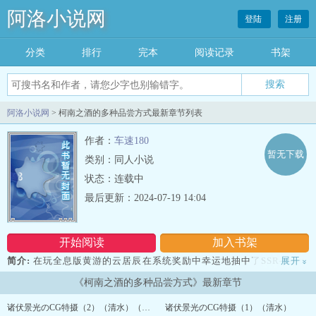
阿洛小说网
登陆
注册
分类
排行
完本
阅读记录
书架
阿洛小说网
> 柯南之酒的多种品尝方式最新章节列表
作者：
车速180
暂无下载
类别：同人小说
状态：连载中
最后更新：2024-07-19 14:04
开始阅读
加入书架
简介:
在玩全息版黄游的云居辰在系统奖励中幸运地抽中了SSR——一
展开
»
个双xingxing偶！ 然而开箱后的云居辰发现xing偶怎么那么像刚刚被
《柯南之酒的多种品尝方式》最新章节
处理掉的警官卧底苏格兰呢？！ 好吧，就算是又有什么关系呢？ 这只
是一款黄游罢了！ 然而很快云居辰就发现这只是个开始…… 阅前提
诸伏景光のCG特摄（2）（清水）（停更通知）
诸伏景光のCG特摄（1）（清水）