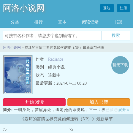
阿洛小说网
登陆
注册
分类
排行
完本
阅读记录
书架
阿洛小说网
> 崩坏的言情世界究竟如何逆转（NP）最新章节列表
作者：
Radiance
暂无下载
类别：经典小说
状态：连载中
最后更新：2024-07-11 08:20
开始阅读
加入书架
简介:
一朝身死，梦醒异处，绑定她的系统说，三千世界已被恋ai脑男
展开
»
主超强度破坏，尸横遍野，生灵涂炭，如今时光回溯，需要人为gan
《崩坏的言情世界究竟如何逆转（NP）》最新章节
预，将即将崩坏的世界拉回正轨。 秋露被委于重任。 她绞尽
脑汁想办法把每个男主拉下高坛，剥夺了他们能颠覆世界的能
75
75