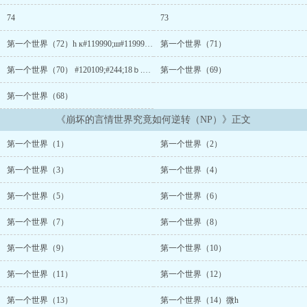
力。 要问办法是什么？ 当然是睡服男主们的助力，让他们为
自己所用啦！ 注意点： 1.船戏偏好水到渠成，剧情和rou相辅
74
73
相成； 2.作者一直都是写短篇的，对长篇的节奏可能把控不足，
介意慎入； 3.男主并非全处； 4.作者文案无能，笔风稚嫩，
第一个世界（72）h к#119990;ш#119990;уi8.#269;#244;#120002;
第一个世界（71）
若各位觉得不合心意，轻喷。...
第一个世界（70） #120109;#244;18ｂ.c#244;#120054;
第一个世界（69）
第一个世界（68）
《崩坏的言情世界究竟如何逆转（NP）》正文
第一个世界（1）
第一个世界（2）
第一个世界（3）
第一个世界（4）
第一个世界（5）
第一个世界（6）
第一个世界（7）
第一个世界（8）
第一个世界（9）
第一个世界（10）
第一个世界（11）
第一个世界（12）
第一个世界（13）
第一个世界（14）微h