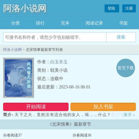
阿洛小说网
登陆
注册
分类
排行
完本
阅读记录
书架
阿洛小说网
> 北宋情事最新章节列表
作者：
白玉非玉
暂无下载
类别：耽美小说
状态：连载中
最后更新：2023-08-16 06:01
开始阅读
加入书架
简介:
天下之大，竟然没有适合他的女人，唉……什么？尝试做gay？
展开
»
去！他肩负传种接代的伟大历史使命，他谢家就他这三千亩田一根独
《北宋情事》最新章节
苗，他要是去做gay，还不被爷爷nainai爸爸妈妈表姑表姨表姐表妹念
死？ 所以，他决定，要回以封建礼教闻名的宋朝去找一个“从来不出
分卷阅读37
分卷阅读36