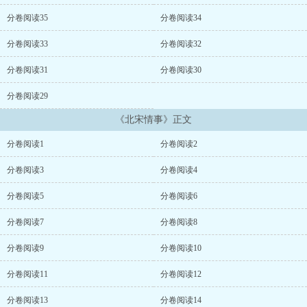
闺门里，羞答答怎便将男儿细窥，则我这三从四德幼闲习，既嫁鸡须
逐他鸡”的温良恭俭让，以他为天的美丽女子当老婆！ 附带说说，他
分卷阅读35
分卷阅读34
的这一行动得到做文物鉴定的表姑资金支持，条件是宋徽宗书画n
(n>2) 副；得到做计算机生产商的老爸设备支持，条件是李师师写
分卷阅读33
分卷阅读32
有“我ai你...
分卷阅读31
分卷阅读30
分卷阅读29
《北宋情事》正文
分卷阅读1
分卷阅读2
分卷阅读3
分卷阅读4
分卷阅读5
分卷阅读6
分卷阅读7
分卷阅读8
分卷阅读9
分卷阅读10
分卷阅读11
分卷阅读12
分卷阅读13
分卷阅读14