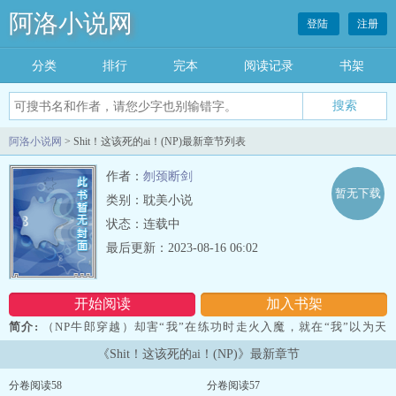
阿洛小说网
登陆
注册
分类
排行
完本
阅读记录
书架
阿洛小说网
> Shit！这该死的ai！(NP)最新章节列表
作者：
刎颈断剑
暂无下载
类别：耽美小说
状态：连载中
最后更新：2023-08-16 06:02
开始阅读
加入书架
简介:
（NP牛郎穿越）却害“我”在练功时走火入魔，就在“我”以为天
要亡我之际，生命中出现了的另一个传奇xing的人物...
《Shit！这该死的ai！(NP)》最新章节
分卷阅读58
分卷阅读57