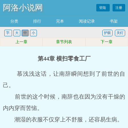
阿洛小说网
登陆
注册
分类
排行
完本
阅读记录
书架
字:
大
中
小
护眼
关灯
上一章
章节列表
下一章
第44章 横扫零食工厂
慕浅浅这话，让南辞瞬间想到了前世的自
己。
前世的这个时候，南辞也在因为没有干燥的
内内穿而苦恼。
潮湿的衣服不仅穿上不舒服，还容易生病。