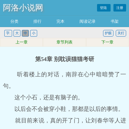
阿洛小说网
登陆
注册
分类
排行
完本
阅读记录
书架
字:
大
中
小
护眼
关灯
上一章
章节列表
下一章
第54章 别耽误猫猫考研
听着楼上的对话，南辞在心中暗暗赞了一
句。
这个小石，还是有脑子的。
以后会不会被穿小鞋，那都是以后的事情。
就目前来说，真的开了门，让刘春华等人进