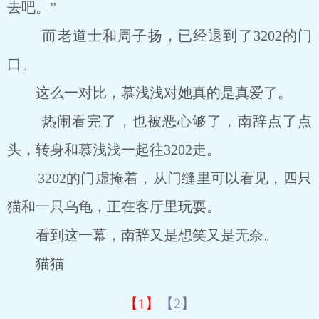
去吧。”
而老道士和周子扬，已经退到了3202的门
口。
这么一对比，慕浅浅对她真的是真爱了。
热闹看完了，也被恶心够了，南辞点了点
头，转身和慕浅浅一起往3202走。
3202的门虚掩着，从门缝里可以看见，四只
猫和一只乌龟，正在客厅里玩耍。
看到这一幕，南辞又是想笑又是无奈。
猫猫
【1】
【2】