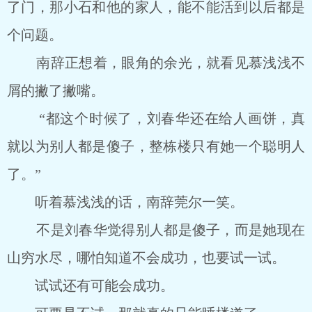
了门，那小石和他的家人，能不能活到以后都是
个问题。
南辞正想着，眼角的余光，就看见慕浅浅不
屑的撇了撇嘴。
“都这个时候了，刘春华还在给人画饼，真
就以为别人都是傻子，整栋楼只有她一个聪明人
了。”
听着慕浅浅的话，南辞莞尔一笑。
不是刘春华觉得别人都是傻子，而是她现在
山穷水尽，哪怕知道不会成功，也要试一试。
试试还有可能会成功。