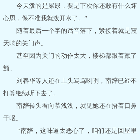
今天泼的是屎尿，要是下次你还敢有什么坏
心思，保不准我就泼开水了。”
随着最后一个字的话音落下，紧接着就是震
天响的关门声。
甚至因为关门的动作太大，楼梯都跟着颤了
颤。
刘春华等人还在上头骂骂咧咧，南辞已经不
打算继续听下去了。
南辞转头看向慕浅浅，就见她还在捂着口鼻
干呕。
“南辞，这味道太恶心了，咱们还是回屋里